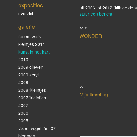
exposities
uit 2006 tot 2012
(klik op de 
overzicht
stuur een bericht
galerie
2012
WONDER
recent werk
kleintjes 2014
kunst in het hart
2010
2009 olieverf
2009 acryl
2008
2011
2008 'kleintjes'
Mijn lieveling
2007 'kleintjes'
2007
2006
2005
vis en vogel t/m '07
bloemen