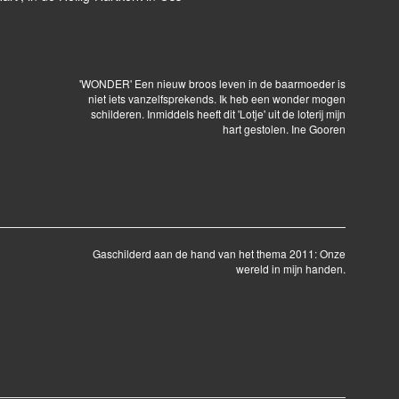
'WONDER' Een nieuw broos leven in de baarmoeder is
niet iets vanzelfsprekends. Ik heb een wonder mogen
schilderen. Inmiddels heeft dit 'Lotje' uit de loterij mijn
hart gestolen. Ine Gooren
Gaschilderd aan de hand van het thema 2011: Onze
wereld in mijn handen.