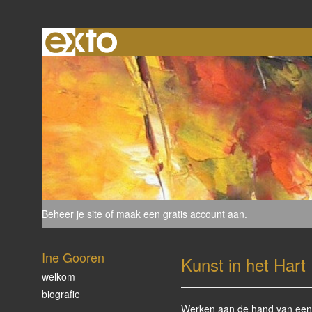
Beheer je site
of
maak een gratis account aan
.
Ine Gooren
Kunst in het Hart
welkom
biografie
Werken aan de hand van een th