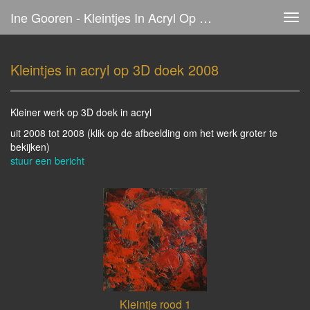
Ine Gooren - Kleintjes In Acryl Op 3D Doek 2008
Tog
navi
Kleintjes in acryl op 3D doek 2008
Kleiner werk op 3D doek in acryl
uit 2008 tot 2008
(klik op de afbeelding om het werk groter te
bekijken)
stuur een bericht
Kleintje rood 1