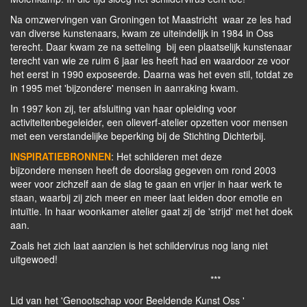
Na omzwervingen van Groningen tot Maastricht waar ze les had
van diverse kunstenaars, kwam ze uiteindelijk in 1984 in Oss
terecht. Daar kwam ze na setteling bij een plaatselijk kunstenaar
terecht van wie ze ruim 6 jaar les heeft had en waardoor ze voor
het eerst in 1990 exposeerde. Daarna was het even stil, totdat ze
in 1995 met 'bijzondere' mensen in aanraking kwam.
In 1997 kon zij, ter afsluiting van haar opleiding voor
activiteitenbegeleider, een olieverf-atelier opzetten voor mensen
met een verstandelijke beperking bij de Stichting Dichterbij.
INSPIRATIEBRONNEN
: Het schilderen met deze
bijzondere mensen heeft de doorslag gegeven om rond 2003
weer voor zichzelf aan de slag te gaan en vrijer in haar werk te
staan, waarbij zij zich meer en meer laat leiden door emotie en
intuïtie. In haar woonkamer atelier gaat zij de 'strijd' met het doek
aan.
Zoals het zich laat aanzien is het schildervirus nog lang niet
uitgewoed!
***
Lid van het 'Genootschap voor Beeldende Kunst Oss '