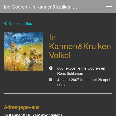
Ine Gooren - In Kannen&Kruiken Volkel
Tog
navi
Alle exposities
In
Kannen&Kruiken
Volkel
duo- expositie Ine Gooren en
Rens Schlaman
4 maart 2007 tot en met 28 april
2007
Adresgegevens
'In Kannen&Kruiken' woongalerie