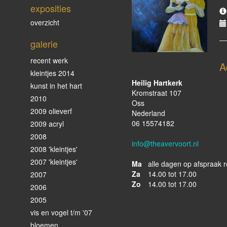
exposities
overzicht
galerie
recent werk
A
kleintjes 2014
Heilig Hartkerk
kunst in het hart
Kromstraat 107
2010
Oss
2009 olieverf
Nederland
06 15574182
2009 acryl
2008
info@theavervoort.nl
2008 'kleintjes'
2007 'kleintjes'
Ma
alle dagen op afspraak r
Za
14.00 tot 17.00
2007
Zo
14.00 tot 17.00
2006
2005
vis en vogel t/m '07
bloemen