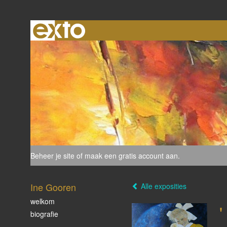
Beheer je site
of
maak een gratis account aan
.
Ine Gooren
Alle exposities
welkom
biografie