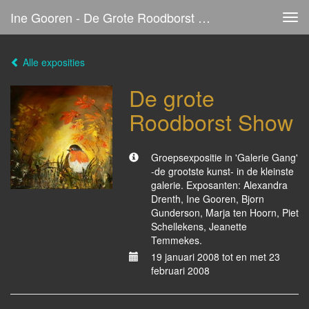
Ine Gooren - De Grote Roodborst Show
Tog
navi
Alle exposities
De grote
Roodborst Show
Groepsexpositie in 'Galerie Gang'
-de grootste kunst- in de kleinste
galerie. Exposanten: Alexandra
Drenth, Ine Gooren, Bjorn
Gunderson, Marja ten Hoorn, Piet
Schellekens, Jeanette
Temmekes.
19 januari 2008 tot en met 23
februari 2008